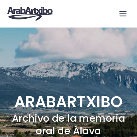
Saltar
al
contenido
ARABARTXIBO
Archivo de la memoria
oral de Álava