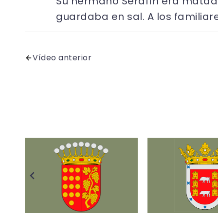
Su hermano Serafín era matado
guardaba en sal. A los familiar
Vídeo anterior