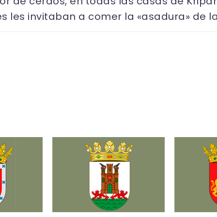
r de cerdos, en todas las casas de Kripan
es les invitaban a comer la «asadura» de 