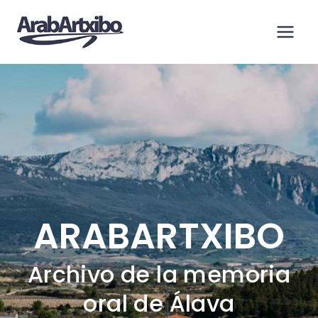
Saltar
al
contenido
ARABARTXIBO
Archivo de la memoria
oral de Álava