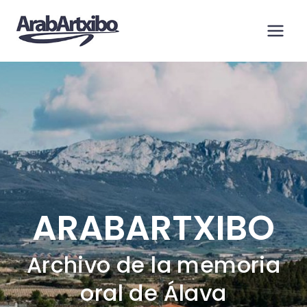
Saltar
al
contenido
ARABARTXIBO
Archivo de la memoria
oral de Álava