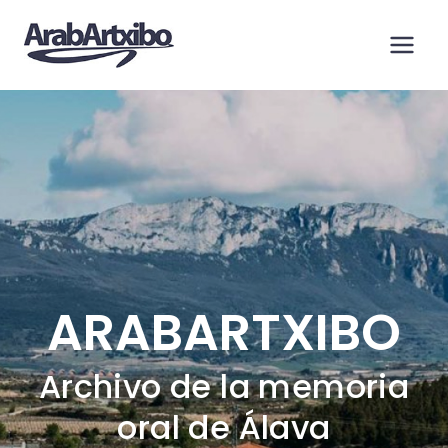
Saltar
al
contenido
ARABARTXIBO
Archivo de la memoria
oral de Álava