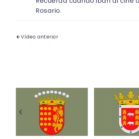
Recuerda cuando iban al cine de
Rosario.
Vídeo anterior