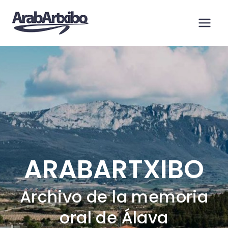
Saltar
al
contenido
ARABARTXIBO
Archivo de la memoria
oral de Álava