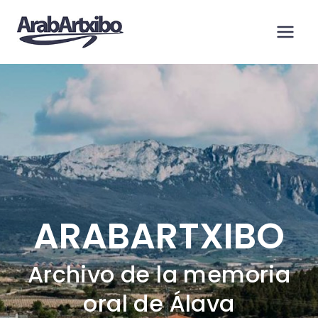
Saltar
al
contenido
ARABARTXIBO
Archivo de la memoria
oral de Álava