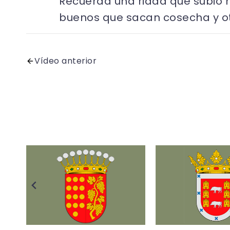
Recuerda una riada que subió h
buenos que sacan cosecha y ot
Vídeo anterior