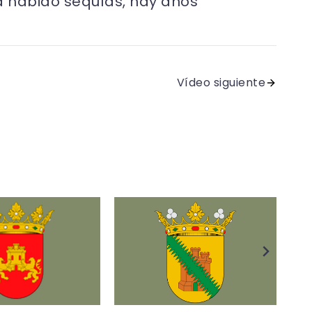
a habido sequías, hay años
Vídeo siguiente