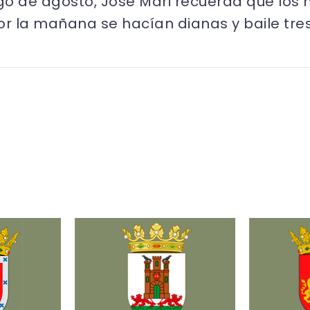
go de agosto, José Mari recuerda que los m
or la mañana se hacían dianas y baile tres