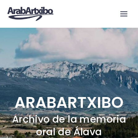
Saltar
al
contenido
ARABARTXIBO
Archivo de la memoria
oral de Álava