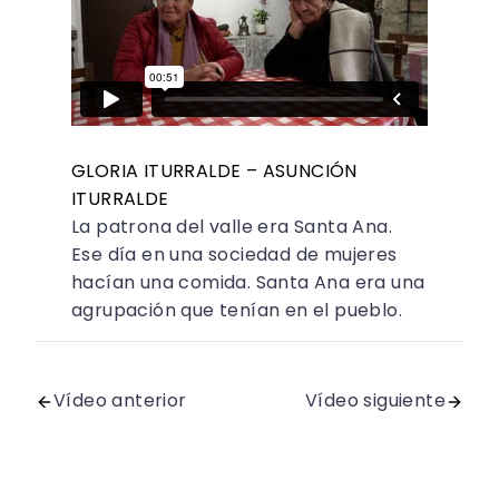
GLORIA ITURRALDE – ASUNCIÓN
ITURRALDE
La patrona del valle era Santa Ana.
Ese día en una sociedad de mujeres
hacían una comida. Santa Ana era una
agrupación que tenían en el pueblo.
Vídeo anterior
Vídeo siguiente