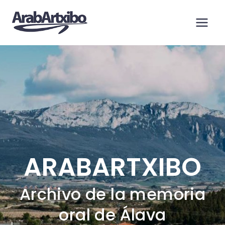
Saltar
al
contenido
ARABARTXIBO
Archivo de la memoria
oral de Álava