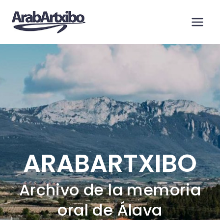
Saltar
al
contenido
ARABARTXIBO
Archivo de la memoria
oral de Álava