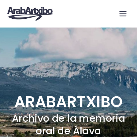
Saltar
al
contenido
ARABARTXIBO
Archivo de la memoria
oral de Álava