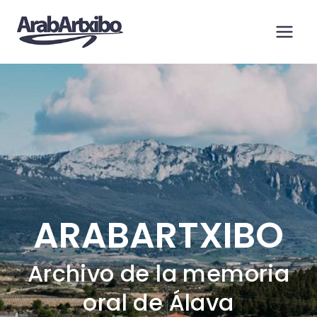
Saltar
al
contenido
ARABARTXIBO
Archivo de la memoria
oral de Álava