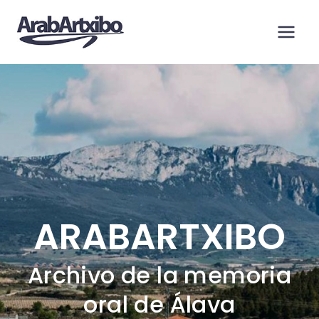
Saltar
al
contenido
ARABARTXIBO
Archivo de la memoria
oral de Álava