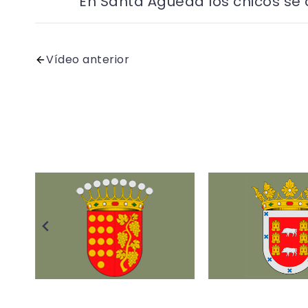
En Santa Águeda los chicos se 
Vídeo anterior