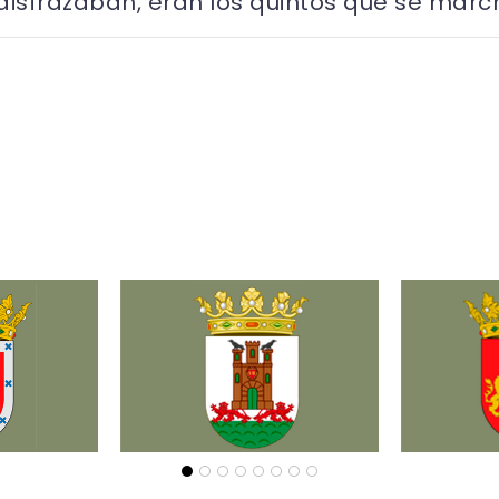
disfrazaban, eran los quintos que se march