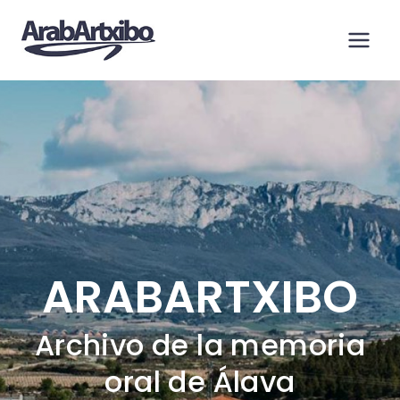
Saltar
al
contenido
ARABARTXIBO
Archivo de la memoria
oral de Álava