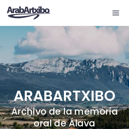
Saltar
al
contenido
ARABARTXIBO
Archivo de la memoria
oral de Álava