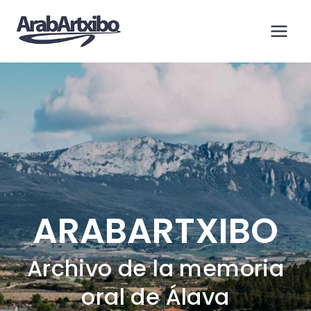
Saltar
al
contenido
ARABARTXIBO
Archivo de la memoria
oral de Álava