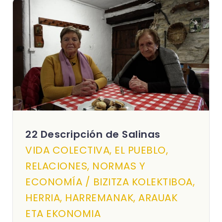
22 Descripción de Salinas
VIDA COLECTIVA, EL PUEBLO,
RELACIONES, NORMAS Y
ECONOMÍA / BIZITZA KOLEKTIBOA,
HERRIA, HARREMANAK, ARAUAK
ETA EKONOMIA