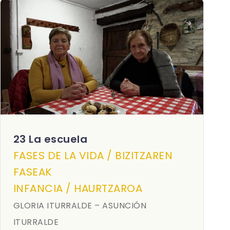
23 La escuela
FASES DE LA VIDA / BIZITZAREN
FASEAK
INFANCIA / HAURTZAROA
GLORIA ITURRALDE – ASUNCIÓN
ITURRALDE