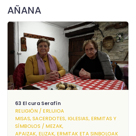
AÑANA
63 El cura Serafín
RELIGIÓN / ERLIJIOA
MISAS, SACERDOTES, IGLESIAS, ERMITAS Y
SÍMBOLOS / MEZAK,
APAIZAK, ELIZAK, ERMITAK ETA SINBOLOAK