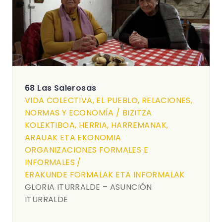
68 Las Salerosas
VIDA COLECTIVA, EL PUEBLO, RELACIONES,
NORMAS Y ECONOMÍA / BIZITZA
KOLEKTIBOA, HERRIA, HARREMANAK,
ARAUAK ETA EKONOMIA
ORGANIZACIONES FORMALES E
INFORMALES /
ERAKUNDE FORMALAK ETA INFORMALAK
GLORIA ITURRALDE – ASUNCIÓN
ITURRALDE