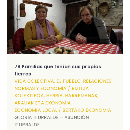
78 Familias que tenían sus propias
tierras
VIDA COLECTIVA, EL PUEBLO, RELACIONES,
NORMAS Y ECONOMÍA / BIZITZA
KOLEKTIBOA, HERRIA, HARREMANAK,
ARAUAK ETA EKONOMIA
ECONOMÍA LOCAL / BERTAKO EKONOMIA
GLORIA ITURRALDE – ASUNCIÓN
ITURRALDE