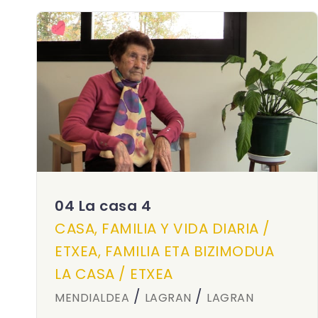
04 La casa 4
CASA, FAMILIA Y VIDA DIARIA /
ETXEA, FAMILIA ETA BIZIMODUA
LA CASA / ETXEA
/
/
MENDIALDEA
LAGRAN
LAGRAN