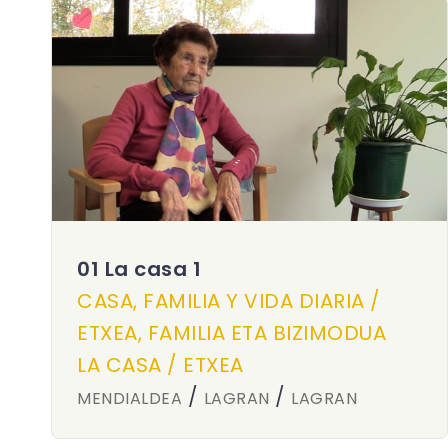
01 La casa 1
CASA, FAMILIA Y VIDA DIARIA /
ETXEA, FAMILIA ETA BIZIMODUA
LA CASA / ETXEA
/
/
MENDIALDEA
LAGRAN
LAGRAN