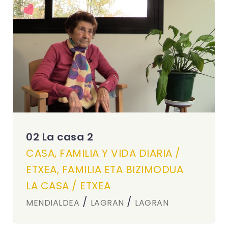
02 La casa 2
CASA, FAMILIA Y VIDA DIARIA /
ETXEA, FAMILIA ETA BIZIMODUA
LA CASA / ETXEA
/
/
MENDIALDEA
LAGRAN
LAGRAN