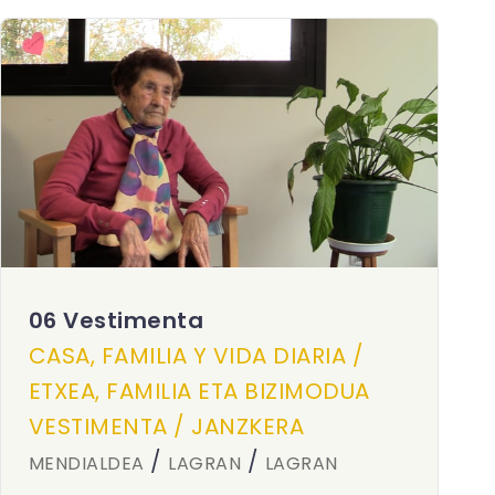
06 Vestimenta
CASA, FAMILIA Y VIDA DIARIA /
ETXEA, FAMILIA ETA BIZIMODUA
VESTIMENTA / JANZKERA
/
/
MENDIALDEA
LAGRAN
LAGRAN