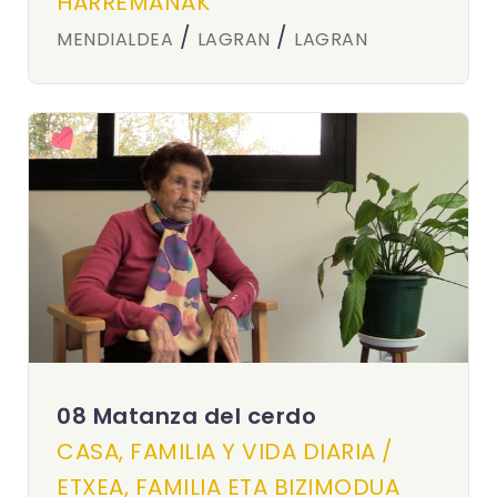
HARREMANAK
/
/
MENDIALDEA
LAGRAN
LAGRAN
08 Matanza del cerdo
CASA, FAMILIA Y VIDA DIARIA /
ETXEA, FAMILIA ETA BIZIMODUA