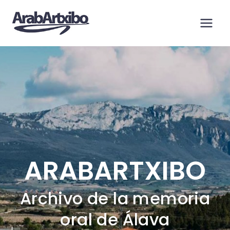
Saltar
al
contenido
ARABARTXIBO
Archivo de la memoria
oral de Álava