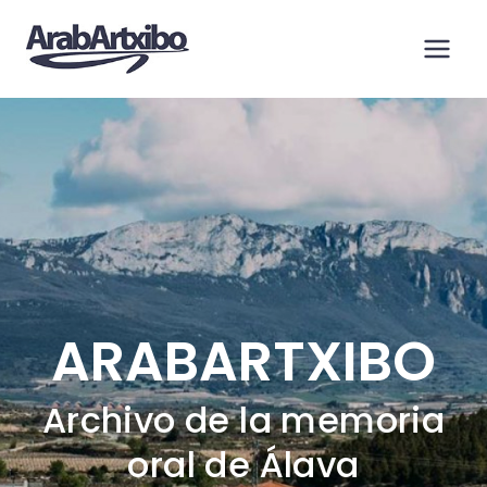
Saltar
al
contenido
ARABARTXIBO
Archivo de la memoria
oral de Álava