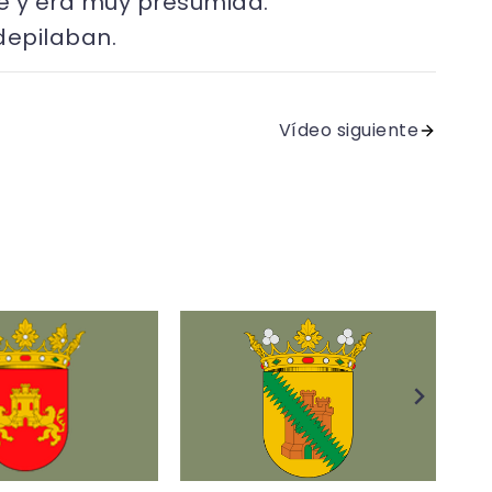
se y era muy presumida.
depilaban.
Vídeo siguiente