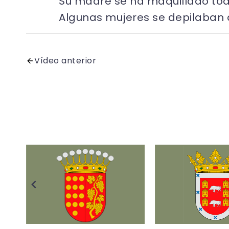
Su madre se ha maquillado toda
Algunas mujeres se depilaban c
Vídeo anterior