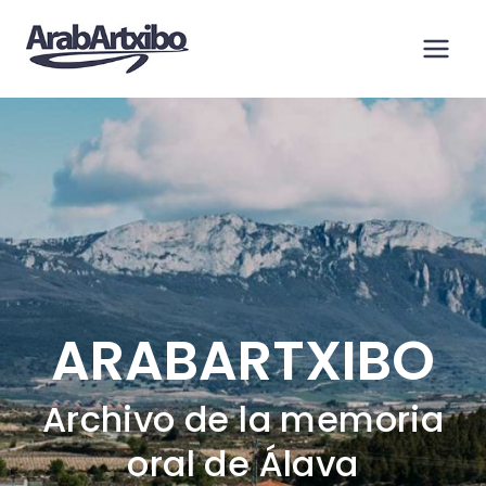
Saltar
al
contenido
ARABARTXIBO
Archivo de la memoria
oral de Álava