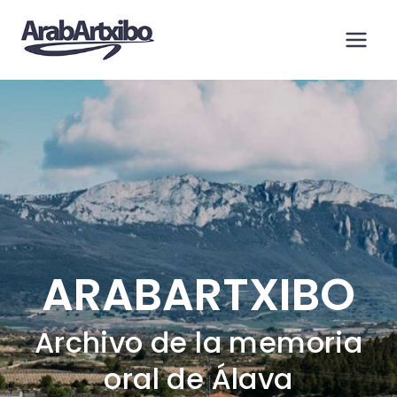
Saltar
al
contenido
ARABARTXIBO
Archivo de la memoria
oral de Álava