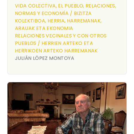
VIDA COLECTIVA, EL PUEBLO, RELACIONES,
NORMAS Y ECONOMÍA / BIZITZA
KOLEKTIBOA, HERRIA, HARREMANAK,
ARAUAK ETA EKONOMIA
RELACIONES VECINALES Y CON OTROS
PUEBLOS / HERRIEN ARTEKO ETA
HERRIKOEN ARTEKO HARREMANAK
JULIÁN LÓPEZ MONTOYA