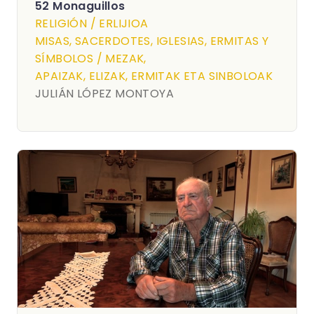
52 Monaguillos
RELIGIÓN / ERLIJIOA
MISAS, SACERDOTES, IGLESIAS, ERMITAS Y
SÍMBOLOS / MEZAK,
APAIZAK, ELIZAK, ERMITAK ETA SINBOLOAK
JULIÁN LÓPEZ MONTOYA