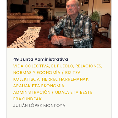
49 Junta Administrativa
VIDA COLECTIVA, EL PUEBLO, RELACIONES,
NORMAS Y ECONOMÍA / BIZITZA
KOLEKTIBOA, HERRIA, HARREMANAK,
ARAUAK ETA EKONOMIA
ADMINISTRACIÓN / UDALA ETA BESTE
ERAKUNDEAK
JULIÁN LÓPEZ MONTOYA