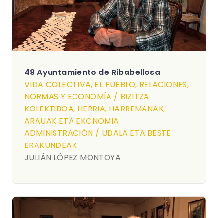
48 Ayuntamiento de Ribabellosa
VIDA COLECTIVA, EL PUEBLO, RELACIONES,
NORMAS Y ECONOMÍA / BIZITZA
KOLEKTIBOA, HERRIA, HARREMANAK,
ARAUAK ETA EKONOMIA
ADMINISTRACIÓN / UDALA ETA BESTE
ERAKUNDEAK
JULIÁN LÓPEZ MONTOYA