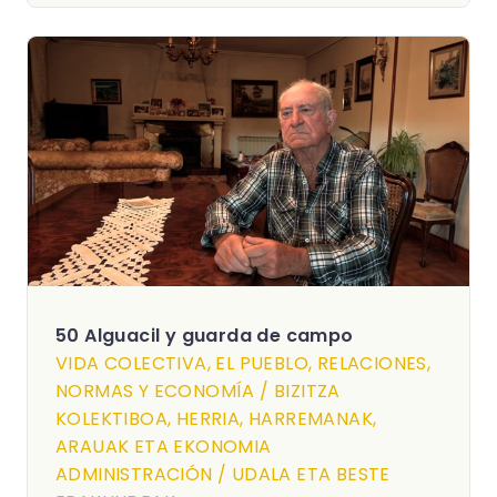
50 Alguacil y guarda de campo
VIDA COLECTIVA, EL PUEBLO, RELACIONES,
NORMAS Y ECONOMÍA / BIZITZA
KOLEKTIBOA, HERRIA, HARREMANAK,
ARAUAK ETA EKONOMIA
ADMINISTRACIÓN / UDALA ETA BESTE