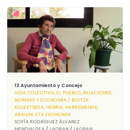
13 Ayuntamiento y Concejo
VIDA COLECTIVA, EL PUEBLO, RELACIONES,
NORMAS Y ECONOMÍA / BIZITZA
KOLEKTIBOA, HERRIA, HARREMANAK,
ARAUAK ETA EKONOMIA
SOFÍA RODRÍGUEZ ÁLVAREZ
MENDIALDEA
/
LAGRAN
/
LAGRAN