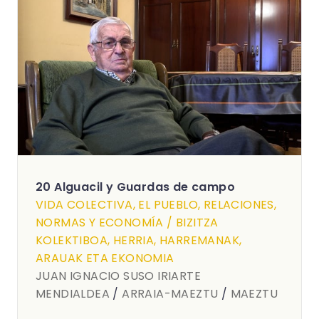
20 Alguacil y Guardas de campo
VIDA COLECTIVA, EL PUEBLO, RELACIONES,
NORMAS Y ECONOMÍA / BIZITZA
KOLEKTIBOA, HERRIA, HARREMANAK,
ARAUAK ETA EKONOMIA
JUAN IGNACIO SUSO IRIARTE
MENDIALDEA
/
ARRAIA-MAEZTU
/
MAEZTU