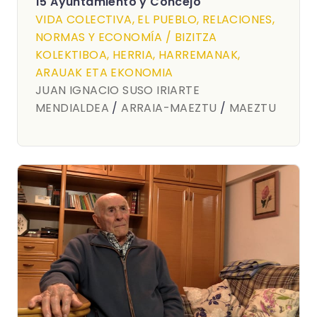
15 Ayuntamiento y Concejo
VIDA COLECTIVA, EL PUEBLO, RELACIONES,
NORMAS Y ECONOMÍA / BIZITZA
KOLEKTIBOA, HERRIA, HARREMANAK,
ARAUAK ETA EKONOMIA
JUAN IGNACIO SUSO IRIARTE
MENDIALDEA
/
ARRAIA-MAEZTU
/
MAEZTU