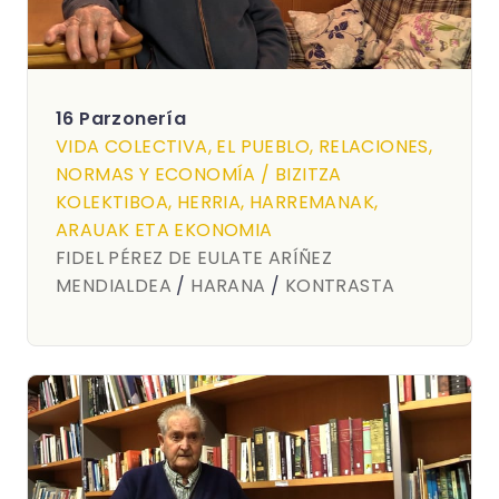
16 Parzonería
VIDA COLECTIVA, EL PUEBLO, RELACIONES,
NORMAS Y ECONOMÍA / BIZITZA
KOLEKTIBOA, HERRIA, HARREMANAK,
ARAUAK ETA EKONOMIA
FIDEL PÉREZ DE EULATE ARÍÑEZ
MENDIALDEA
/
HARANA
/
KONTRASTA