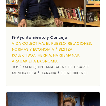
19 Ayuntamiento y Concejo
VIDA COLECTIVA, EL PUEBLO, RELACIONES,
NORMAS Y ECONOMÍA / BIZITZA
KOLEKTIBOA, HERRIA, HARREMANAK,
ARAUAK ETA EKONOMIA
JOSÉ MARI QUINTANA SÁENZ DE UGARTE
MENDIALDEA
/
HARANA
/
DONE BIKENDI