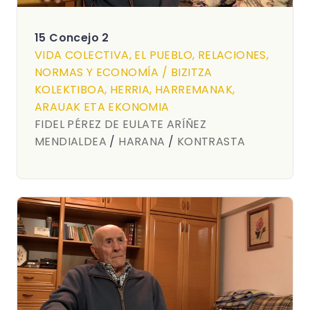
15 Concejo 2
VIDA COLECTIVA, EL PUEBLO, RELACIONES,
NORMAS Y ECONOMÍA / BIZITZA
KOLEKTIBOA, HERRIA, HARREMANAK,
ARAUAK ETA EKONOMIA
FIDEL PÉREZ DE EULATE ARÍÑEZ
MENDIALDEA
/
HARANA
/
KONTRASTA