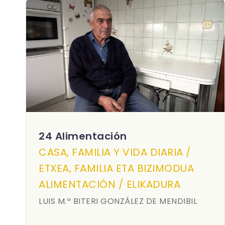
24 Alimentación
CASA, FAMILIA Y VIDA DIARIA /
ETXEA, FAMILIA ETA BIZIMODUA
ALIMENTACIÓN / ELIKADURA
LUIS M.ª BITERI GONZÁLEZ DE MENDIBIL