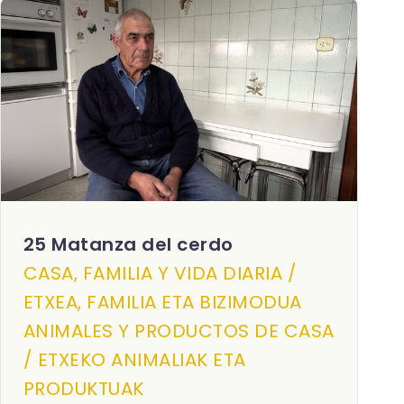
25 Matanza del cerdo
CASA, FAMILIA Y VIDA DIARIA /
ETXEA, FAMILIA ETA BIZIMODUA
ANIMALES Y PRODUCTOS DE CASA
/ ETXEKO ANIMALIAK ETA
PRODUKTUAK