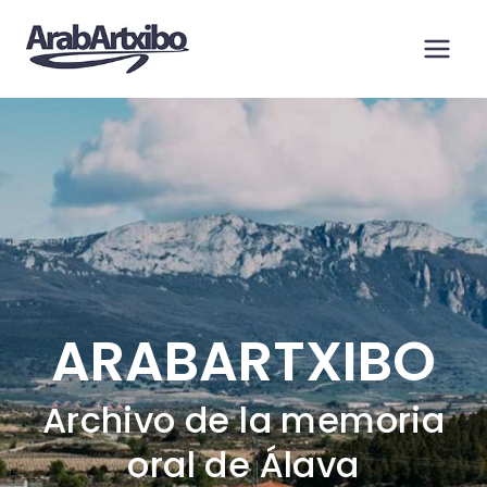
Saltar
al
contenido
ARABARTXIBO
Archivo de la memoria
oral de Álava