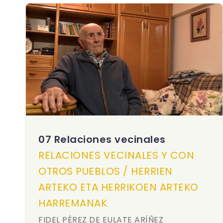
07 Relaciones vecinales
RELACIONES VECINALES Y CON
OTROS PUEBLOS / HERRIEN
ARTEKO ETA HERRIKOEN ARTEKO
HARREMANAK
FIDEL PÉREZ DE EULATE ARÍÑEZ