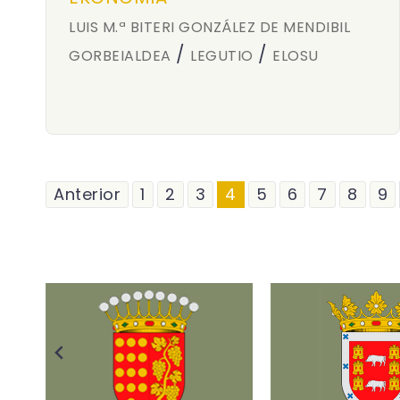
LUIS M.ª BITERI GONZÁLEZ DE MENDIBIL
/
/
GORBEIALDEA
LEGUTIO
ELOSU
Anterior
1
2
3
4
5
6
7
8
9