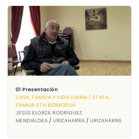
01 Presentación
CASA, FAMILIA Y VIDA DIARIA / ETXEA,
FAMILIA ETA BIZIMODUA
JESÚS ELORZA RODRÍGUEZ
MENDIALDEA
/
URIZAHARRA
/
URIZAHARRA