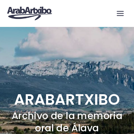
Saltar
al
contenido
ARABARTXIBO
Archivo de la memoria
oral de Álava