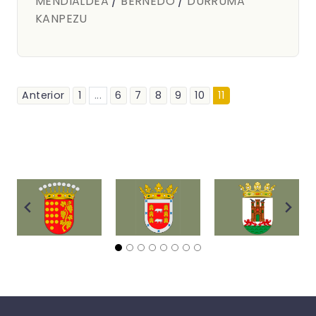
MENDIALDEA
/
BERNEDO
/
DURRUMA
KANPEZU
Anterior
1
...
6
7
8
9
10
11