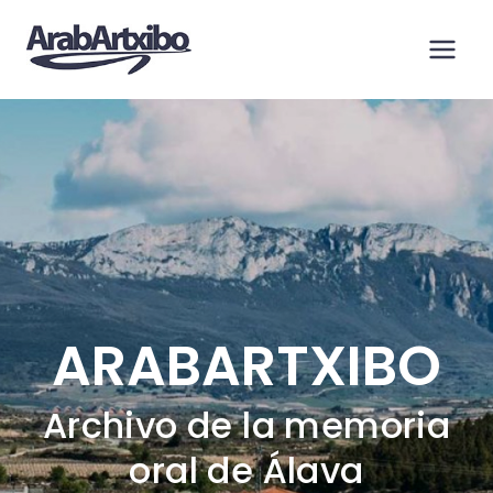
Saltar
al
contenido
ARABARTXIBO
Archivo de la memoria
oral de Álava