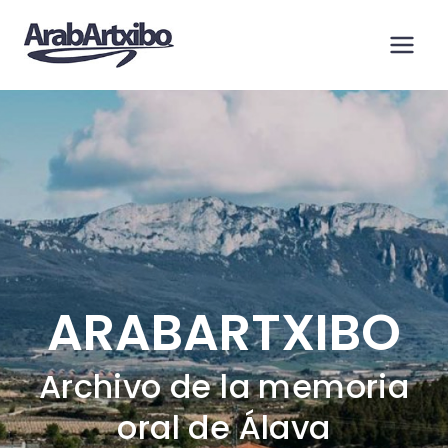
Saltar
al
contenido
ARABARTXIBO
Archivo de la memoria
oral de Álava