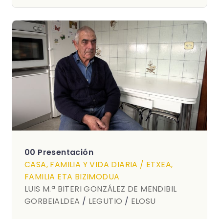
00 Presentación
CASA, FAMILIA Y VIDA DIARIA / ETXEA,
FAMILIA ETA BIZIMODUA
LUIS M.ª BITERI GONZÁLEZ DE MENDIBIL
GORBEIALDEA
/
LEGUTIO
/
ELOSU