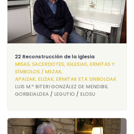
22 Reconstrucción de la iglesia
MISAS, SACERDOTES, IGLESIAS, ERMITAS Y
SÍMBOLOS / MEZAK,
APAIZAK, ELIZAK, ERMITAK ETA SINBOLOAK
LUIS M.ª BITERI GONZÁLEZ DE MENDIBIL
GORBEIALDEA
/
LEGUTIO
/
ELOSU