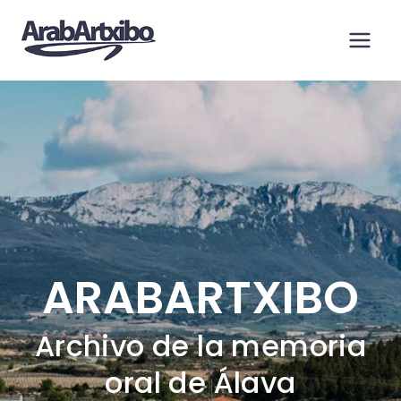
Saltar
al
contenido
ARABARTXIBO
Archivo de la memoria
oral de Álava